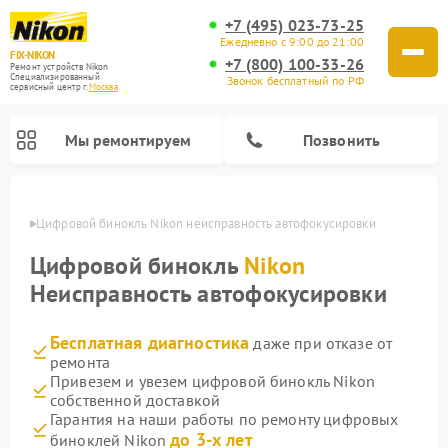
+7 (495) 023-73-25
Ежедневно с 9:00 до 21:00
FIX-NIKON
+7 (800) 100-33-26
Ремонт устройств Nikon
Специализированный
Звонок бесплатный по РФ
cервисный центр г.
Москва
Мы ремонтируем
Позвонить
оскве
Цифровой бинокль Nikon неисправность автофокусировки
Цифровой бинокль
Nikon
Неисправность автофокусировки
Бесплатная диагностика
даже при отказе от
ремонта
Привезем и увезем цифровой бинокль Nikon
собственной доставкой
Ремонт цифровых монокуляров Nikon
Ремонт оптических прицелов Nikon
Ремонт оптических нивелиров Nikon
Гарантия на наши работы по ремонту цифровых
до 3-х лет
биноклей Nikon