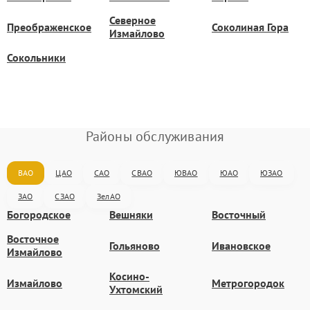
Северное
Преображенское
Соколиная Гора
Измайлово
Сокольники
Районы обслуживания
ВАО
ЦАО
САО
СВАО
ЮВАО
ЮАО
ЮЗАО
ЗАО
СЗАО
ЗелАО
Богородское
Вешняки
Восточный
Восточное
Гольяново
Ивановское
Измайлово
Косино-
Измайлово
Метрогородок
Ухтомский