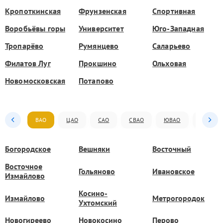
Кропоткинская
Фрунзенская
Спортивная
Воробьёвы горы
Университет
Юго-Западная
Тропарёво
Румянцево
Саларьево
Филатов Луг
Прокшино
Ольховая
Новомосковская
Потапово
ВАО
ЦАО
САО
СВАО
ЮВАО
ЮАО
Богородское
Вешняки
Восточный
Восточное
Гольяново
Ивановское
Измайлово
Косино-
Измайлово
Метрогородок
Ухтомский
Новогиреево
Новокосино
Перово