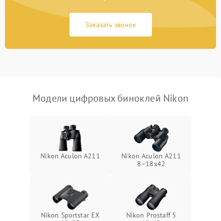
коркое время
Заказать звонок
Перегрев устройства
1500 ₽
Подробнее →
Модели цифровых биноклей Nikon
Nikon Aculon A211
Nikon Aculon A211
8–18x42
Nikon Sportstar EX
Nikon Prostaff 5