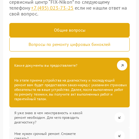
сервисный центр “FIX-Nikon” по следующему
телефону
+7 (495) 023-73-25
если не нашли ответ на
свой вопрос.
Общие вопросы
Вопросы по ремонту цифровых биноклей
Какие документы вы предоставляете?
На этапе приема устройства на диагностику и последующий
ремонт вам будет предоставлен заказ-наряд с указанием страховых
обязательств на ваше устройство. Далее, после выполнения работ
по ремонту техники, вы получите акт выполненных работ и
гарантийный талон.
Я уже знаю в чем неисправность и какой
ремонт необходим. Для чего проводить
диагностику?
Мне нужен срочный ремонт. Сможете
сделать?