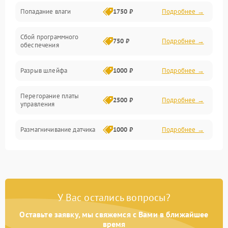
Попадание влаги
1750 ₽
Подробнее →
Управление
Сбой программного
Электропитание
750 ₽
Подробнее →
обеспечения
Корпус/Герметичность
Разрыв шлейфа
1000 ₽
Подробнее →
Электроника/Механические
Перегорание платы
2500 ₽
Подробнее →
управления
Электроника/Оптика
Размагничивание датчика
1000 ₽
Подробнее →
Поломка инфракрасного
1500 ₽
Подробнее →
датчика
Неправильная передача
750 ₽
Подробнее →
У Вас остались вопросы?
цветов дисплея
Оставьте заявку, мы свяжемся с Вами в ближайшее
Разрядка аккумулятора за
время
1000 ₽
Подробнее →