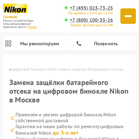
+7 (495) 023-73-25
Ежедневно с 9:00 до 21:00
FIX-NIKON
+7 (800) 100-33-26
Ремонт устройств Nikon
Специализированный
Звонок бесплатный по РФ
cервисный центр г.
Москва
Мы ремонтируем
Позвонить
оскве
Цифровой бинокль Nikon замена защёлки батарейного отсека
Замена защёлки батарейного
отсека на цифровом бинокле Nikon
в Москве
Привезем и увезем цифровой бинокль Nikon
собственной доставкой
Гарантия на наши работы по ремонту цифровых
Ремонт цифровых монокуляров Nikon
Ремонт оптических прицелов Nikon
Ремонт оптических нивелиров Nikon
до 3-х лет
биноклей Nikon
Срочный ремонт цифровых биноклей Nikon в