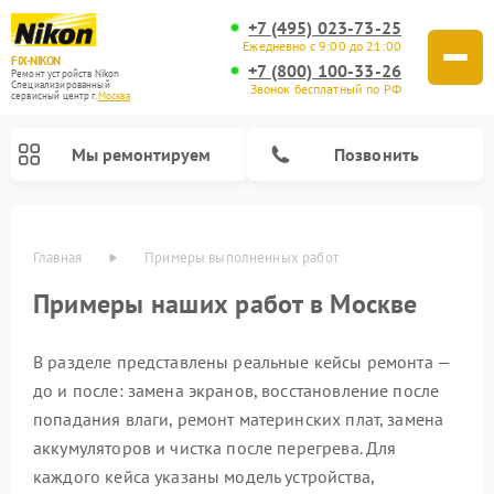
+7 (495) 023-73-25
Ежедневно с 9:00 до 21:00
FIX-NIKON
+7 (800) 100-33-26
Ремонт устройств Nikon
Специализированный
Звонок бесплатный по РФ
cервисный центр г.
Москва
Мы ремонтируем
Позвонить
Главная
Примеры выполненных работ
Примеры наших работ в Москве
В разделе представлены реальные кейсы ремонта —
до и после: замена экранов, восстановление после
попадания влаги, ремонт материнских плат, замена
аккумуляторов и чистка после перегрева. Для
Ремонт цифровых биноклей Nikon
Ремонт оптических нивелиров Nikon
Ремонт оптических прицелов Nikon
Ремонт цифровых монокуляров Nikon
каждого кейса указаны модель устройства,