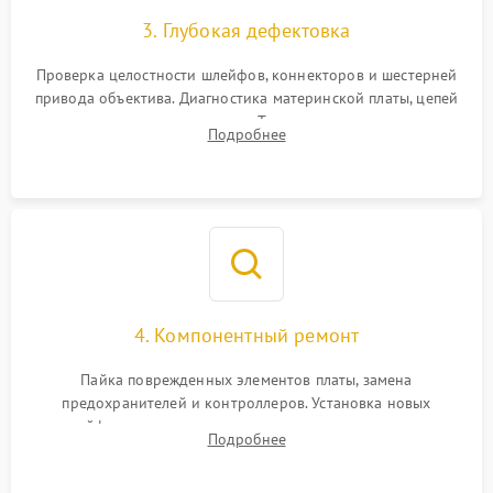
3. Глубокая дефектовка
Проверка целостности шлейфов, коннекторов и шестерней
привода объектива. Диагностика материнской платы, цепей
питания и картоприемника. Тестирование механизма
Подробнее
затвора и блока внутрикамерной стабилизации.
4. Компонентный ремонт
Пайка поврежденных элементов платы, замена
предохранителей и контроллеров. Установка новых
шлейфов, дисплея, механизма затвора или двигателя
Подробнее
автофокуса. Восстановление геометрии тубуса объектива
при заклинивании.