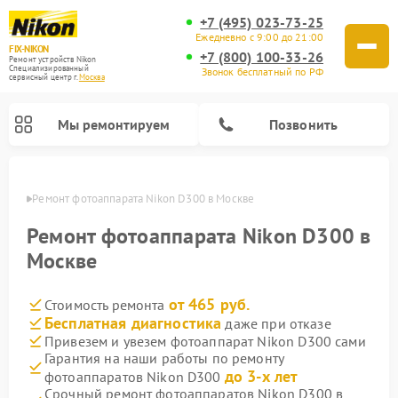
+7 (495) 023-73-25
Ежедневно с 9:00 до 21:00
FIX-NIKON
+7 (800) 100-33-26
Ремонт устройств Nikon
Специализированный
Звонок бесплатный по РФ
cервисный центр г.
Москва
Мы ремонтируем
Позвонить
оскве
Ремонт фотоаппарата Nikon D300 в Москве
Ремонт фотоаппарата Nikon D300 в
Москве
от 465 руб.
Стоимость ремонта
Бесплатная диагностика
даже при отказе
Привезем и увезем фотоаппарат Nikon D300 сами
Гарантия на наши работы по ремонту
Ремонт оптических прицелов Nikon
Ремонт цифровых монокуляров Nikon
Ремонт цифровых биноклей Nikon
Ремонт оптических нивелиров Nikon
до 3-х лет
фотоаппаратов Nikon D300
Срочный ремонт фотоаппаратов Nikon D300 в