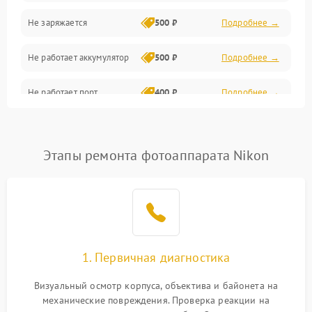
Не заряжается
500 ₽
Подробнее →
Объективы
Не работает аккумулятор
500 ₽
Подробнее →
Программные сбои
Не работает порт
400 ₽
Подробнее →
Коммуникации и интерфейсы
Сломана матрица
800 ₽
Подробнее →
Этапы ремонта фотоаппарата Nikon
1. Первичная диагностика
Визуальный осмотр корпуса, объектива и байонета на
механические повреждения. Проверка реакции на