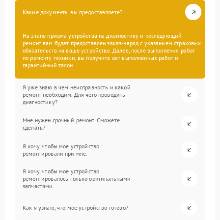
Какие документы вы предоставляете?
На этапе приема устройства на диагностику и последующий
ремонт вам будет предоставлен заказ-наряд с указанием страховых
обязательств на ваше устройство. Далее, после выполнения работ
по ремонту техники, вы получите акт выполненных работ и
гарантийный талон.
Я уже знаю в чем неисправность и какой
ремонт необходим. Для чего проводить
диагностику?
Мне нужен срочный ремонт. Сможете
сделать?
Я хочу, чтобы мое устройство
ремонтировали при мне.
Я хочу, чтобы мое устройство
ремонтировалось только оригинальными
запчастями.
Как я узнаю, что мое устройство готово?