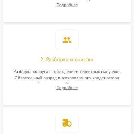
включение, считывание кодов ошибок. Оценка состояния
Подробнее
матрицы и затвора, проверка работы автофокуса и вспышки.
2. Разборка и очистка
Разборка корпуса с соблюдением сервисных мануалов.
Обязательный разряд высоковольтного конденсатора
вспышки для безопасности. Очистка внутренних узлов от
Подробнее
пыли, песка и следов влаги с помощью спецсредств.