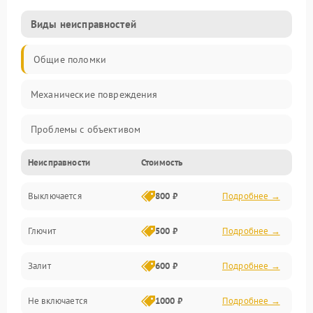
Виды неисправностей
Общие поломки
Механические повреждения
Проблемы с объективом
Неисправности
Стоимость
Электронные ошибки
Выключается
800 ₽
Подробнее →
Механические проблемы
Глючит
500 ₽
Подробнее →
Матрица и оптика
Залит
600 ₽
Подробнее →
Питание и питание цепей
Не включается
1000 ₽
Подробнее →
Проблемы с картами памяти