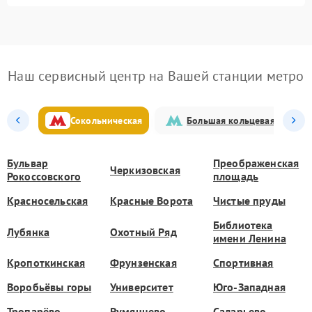
Наш сервисный центр на Вашей станции метро
Сокольническая
Большая кольцевая
Бульвар
Преображенская
Черкизовская
Рокоссовского
площадь
Красносельская
Красные Ворота
Чистые пруды
Библиотека
Лубянка
Охотный Ряд
имени Ленина
Кропоткинская
Фрунзенская
Спортивная
Воробьёвы горы
Университет
Юго-Западная
Тропарёво
Румянцево
Саларьево