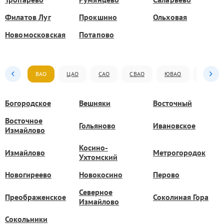
Филатов Луг
Прокшино
Ольховая
Новомосковская
Потапово
ВАО
ЦАО
САО
СВАО
ЮВАО
ЮАО
Богородское
Вешняки
Восточный
Восточное
Гольяново
Ивановское
Измайлово
Косино-
Измайлово
Метрогородок
Ухтомский
Новогиреево
Новокосино
Перово
Северное
Преображенское
Соколиная Гора
Измайлово
Сокольники