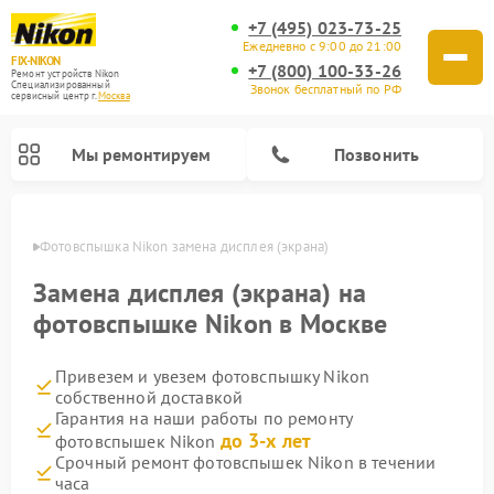
+7 (495) 023-73-25
Ежедневно с 9:00 до 21:00
FIX-NIKON
+7 (800) 100-33-26
Ремонт устройств Nikon
Специализированный
Звонок бесплатный по РФ
cервисный центр г.
Москва
Мы ремонтируем
Позвонить
оскве
Фотовспышка Nikon замена дисплея (экрана)
Замена дисплея (экрана) на
фотовспышке Nikon в Москве
Привезем и увезем фотовспышку Nikon
собственной доставкой
Гарантия на наши работы по ремонту
до 3-х лет
фотовспышек Nikon
Ремонт цифровых монокуляров Nikon
Ремонт оптических прицелов Nikon
Ремонт цифровых биноклей Nikon
Ремонт оптических нивелиров Nikon
Срочный ремонт фотовспышек Nikon в течении
часа