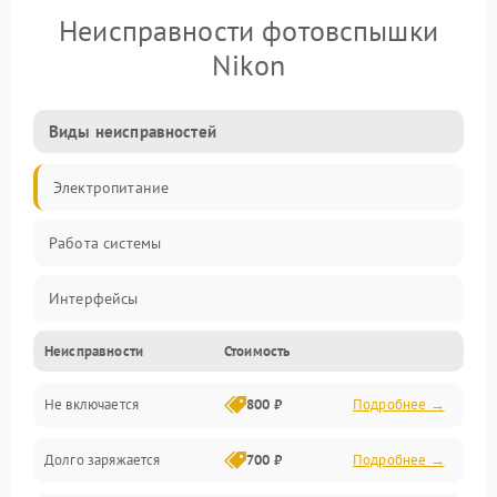
Неисправности фотовспышки
Nikon
Виды неисправностей
Электропитание
Работа системы
Интерфейсы
Неисправности
Стоимость
Электронные компоненты
Не включается
800 ₽
Подробнее →
Корпус/Герметичность
Долго заряжается
700 ₽
Подробнее →