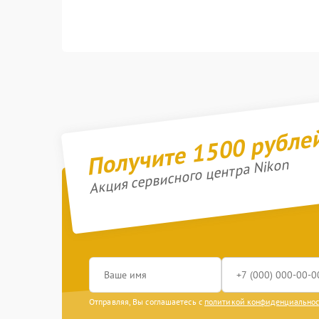
Получите 1500 рубле
Акция сервисного центра Nikon
Отправляя, Вы соглашаетесь с
политикой конфиденциально