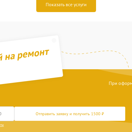
Показать все услуги
й на ремонт
При оформл
Отправить заявку и получить 1500 ₽
сти