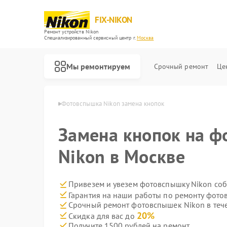
FIX-NIKON
Ремонт устройств Nikon
Специализированный cервисный центр г.
Москва
Мы ремонтируем
Срочный ремонт
Це
шек Nikon в Москве
Фотовспышка Nikon замена кнопок
Замена кнопок на 
Nikon в Москве
Привезем и увезем фотовспышку Nikon соб
Гарантия на наши работы по ремонту фот
Срочный ремонт фотовспышек Nikon в теч
20%
Скидка для вас до
Получите 1500 рублей на ремонт
Ремонт оптических прицелов Nikon
Ремонт цифровых биноклей Nikon
Ремонт оптических нивелиров Nikon
Ремонт цифровых монокуляров Nikon