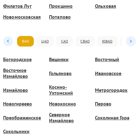
Филатов Луг
Прокшино
Ольховая
Новомосковская
Потапово
ВАО
ЦАО
САО
СВАО
ЮВАО
ЮАО
Богородское
Вешняки
Восточный
Восточное
Гольяново
Ивановское
Измайлово
Косино-
Измайлово
Метрогородок
Ухтомский
Новогиреево
Новокосино
Перово
Северное
Преображенское
Соколиная Гора
Измайлово
Сокольники