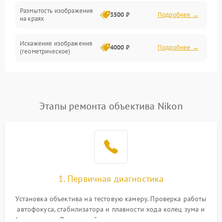
Размытость изображения
3500 ₽
Подробнее →
на краях
Искажение изображения
4000 ₽
Подробнее →
(геометрическое)
Появление бликов или
3500 ₽
Подробнее →
ореолов
Этапы ремонта объектива Nikon
Проблемы с резкостью
при всех фокусных
4500 ₽
Подробнее →
расстояниях
1. Первичная диагностика
Установка объектива на тестовую камеру. Проверка работы
автофокуса, стабилизатора и плавности хода колец зума и
фокусировки. Визуальный осмотр линз на наличие царапин,