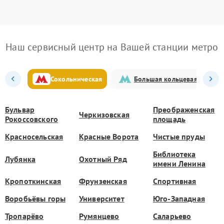
Наш сервисный центр на Вашей станции метро
Сокольническая
Большая кольцевая
Бульвар
Преображенская
Черкизовская
Рокоссовского
площадь
Красносельская
Красные Ворота
Чистые пруды
Библиотека
Лубянка
Охотный Ряд
имени Ленина
Кропоткинская
Фрунзенская
Спортивная
Воробьёвы горы
Университет
Юго-Западная
Тропарёво
Румянцево
Саларьево