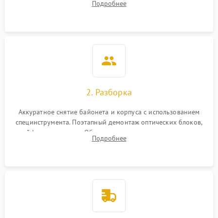
Подробнее
грибка, пыли и оценка состояния контактов байонета.
2. Разборка
Аккуратное снятие байонета и корпуса с использованием
специнструмента. Поэтапный демонтаж оптических блоков,
шлейфов и приводов. Обязательная маркировка положения
Подробнее
линзовых групп для сохранения заводской центровки при
сборке.