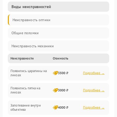
Виды неисправностей
Неисправность оптики
Общие поломки
Неисправность механики
Неисправности
Стоимость
Неисправность электроники (если объектив с мотором/
стабилизатором)
Появились царапины на
3500 ₽
Подробнее →
линзах
Прочие неисправности
Появились пятна на
3000 ₽
Подробнее →
линзах
Запотевание внутри
4000 ₽
Подробнее →
объектива