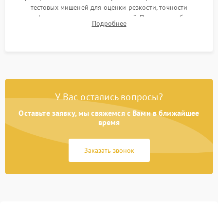
тестовых мишеней для оценки резкости, точности
автофокуса и отсутствия искажений. Проверка работы
Подробнее
диафрагмы на закрытых значениях и тестирование
оптической стабилизации.
У Вас остались вопросы?
Оставьте заявку, мы свяжемся с Вами в ближайшее
время
Заказать звонок