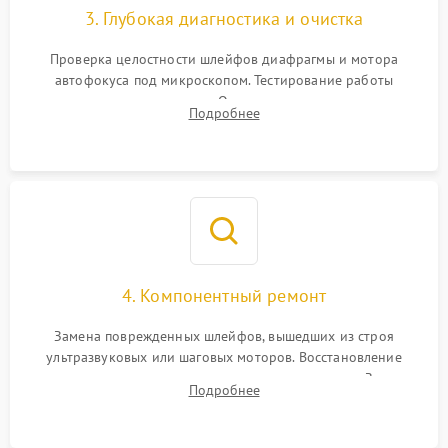
3. Глубокая диагностика и очистка
Проверка целостности шлейфов диафрагмы и мотора
автофокуса под микроскопом. Тестирование работы
электромагнитного привода. Очистка оптических элементов
Подробнее
от пыли, следов влаги и грибка спецрастворами без
повреждения просветления.
4. Компонентный ремонт
Замена поврежденных шлейфов, вышедших из строя
ультразвуковых или шаговых моторов. Восстановление
геометрии направляющих при заклинивании зума. Замена
Подробнее
неисправного блока диафрагмы, датчиков положения или
поврежденных линз.