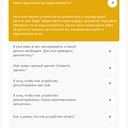
Какие документы вы предоставляете?
На этапе приема устройства на диагностику и последующий
ремонт вам будет предоставлен заказ-наряд с указанием страховых
обязательств на ваше устройство. Далее, после выполнения работ
по ремонту техники, вы получите акт выполненных работ и
гарантийный талон.
Я уже знаю в чем неисправность и какой
ремонт необходим. Для чего проводить
диагностику?
Мне нужен срочный ремонт. Сможете
сделать?
Я хочу, чтобы мое устройство
ремонтировали при мне.
Я хочу, чтобы мое устройство
ремонтировалось только оригинальными
запчастями.
Как я узнаю, что мое устройство готово?