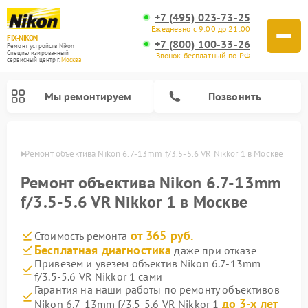
+7 (495) 023-73-25
Ежедневно с 9:00 до 21:00
FIX-NIKON
+7 (800) 100-33-26
Ремонт устройств Nikon
Специализированный
Звонок бесплатный по РФ
cервисный центр г.
Москва
Мы ремонтируем
Позвонить
оскве
Ремонт объектива Nikon 6.7-13mm f/3.5-5.6 VR Nikkor 1 в Москве
Ремонт объектива Nikon 6.7-13mm
f/3.5-5.6 VR Nikkor 1 в Москве
от 365 руб.
Стоимость ремонта
Бесплатная диагностика
даже при отказе
Привезем и увезем объектив Nikon 6.7-13mm
f/3.5-5.6 VR Nikkor 1 сами
Ремонт цифровых монокуляров Nikon
Ремонт оптических прицелов Nikon
Ремонт цифровых биноклей Nikon
Ремонт оптических нивелиров Nikon
Гарантия на наши работы по ремонту объективов
до 3-х лет
Nikon 6.7-13mm f/3.5-5.6 VR Nikkor 1