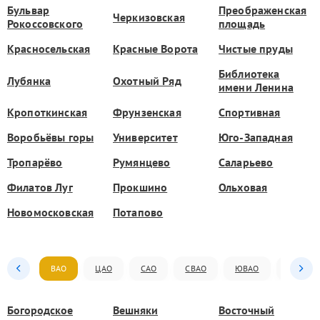
Бульвар
Преображенская
Черкизовская
Рокоссовского
площадь
Красносельская
Красные Ворота
Чистые пруды
Библиотека
Лубянка
Охотный Ряд
имени Ленина
Кропоткинская
Фрунзенская
Спортивная
Воробьёвы горы
Университет
Юго-Западная
Тропарёво
Румянцево
Саларьево
Филатов Луг
Прокшино
Ольховая
Новомосковская
Потапово
ВАО
ЦАО
САО
СВАО
ЮВАО
ЮАО
Богородское
Вешняки
Восточный