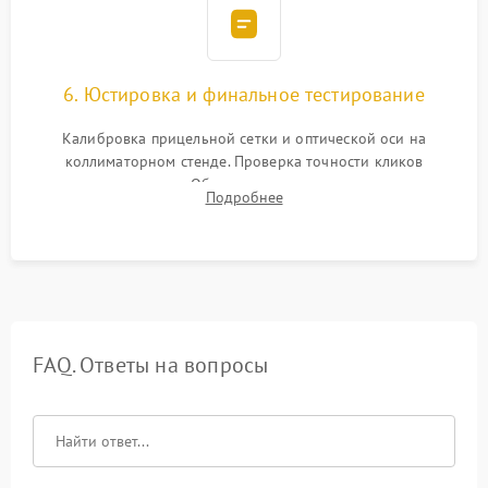
6. Юстировка и финальное тестирование
Калибровка прицельной сетки и оптической оси на
коллиматорном стенде. Проверка точности кликов
механизма поправок. Обязательное испытание прицела на
Подробнее
ударном стенде для проверки устойчивости к отдаче и
гарантии сохранения точки пристрелки.
FAQ. Ответы на вопросы