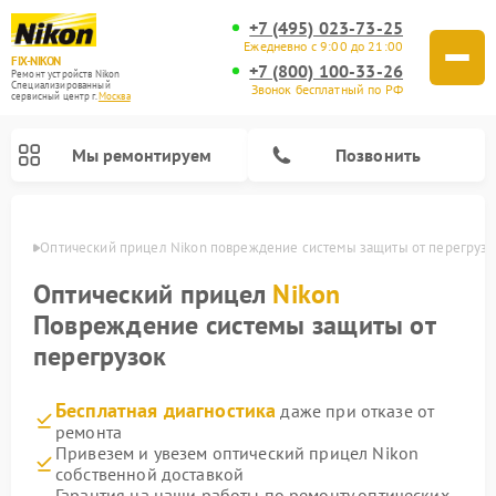
+7 (495) 023-73-25
Ежедневно с 9:00 до 21:00
FIX-NIKON
+7 (800) 100-33-26
Ремонт устройств Nikon
Специализированный
Звонок бесплатный по РФ
cервисный центр г.
Москва
Мы ремонтируем
Позвонить
оскве
Оптический прицел Nikon повреждение системы защиты от перегрузо
Оптический прицел
Nikon
Повреждение системы защиты от
перегрузок
Бесплатная диагностика
даже при отказе от
ремонта
Привезем и увезем оптический прицел Nikon
Ремонт цифровых монокуляров Nikon
Ремонт цифровых биноклей Nikon
Ремонт оптических нивелиров Nikon
собственной доставкой
Гарантия на наши работы по ремонту оптических