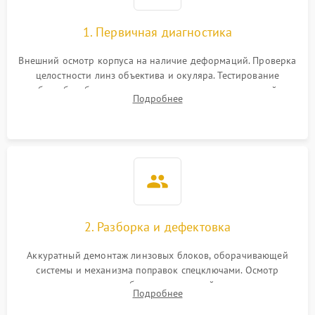
1. Первичная диагностика
Внешний осмотр корпуса на наличие деформаций. Проверка
целостности линз объектива и окуляра. Тестирование
работы барабанчиков ввода поправок, кольца отстройки
Подробнее
параллакса и зума. Выявление сколов, внутренних
загрязнений и нарушений герметичности.
2. Разборка и дефектовка
Аккуратный демонтаж линзовых блоков, оборачивающей
системы и механизма поправок спецключами. Осмотр
внутренних резьбовых соединений, пружин и
Подробнее
уплотнительных колец. Поиск причин люфта, смещения
точки попадания или заклинивания подвижных частей.