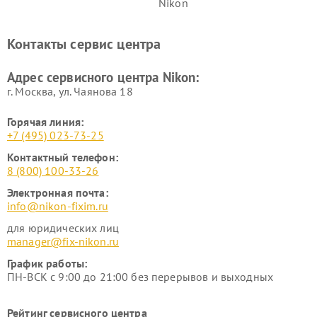
Nikon
Ремонт дальномеров Nikon
Ремонт оптических
нивелиров Nikon
Контакты сервис центра
Ремонт цифровых монокуляров Nikon
Адрес сервисного центра Nikon:
г. Москва, ул. Чаянова 18
Горячая линия:
+7 (495) 023-73-25
Контактный телефон:
8 (800) 100-33-26
Электронная почта:
info@nikon-fixim.ru
для юридических лиц
manager@fix-nikon.ru
График работы:
ПН-ВСК с 9:00 до 21:00 без перерывов и выходных
Рейтинг сервисного центра