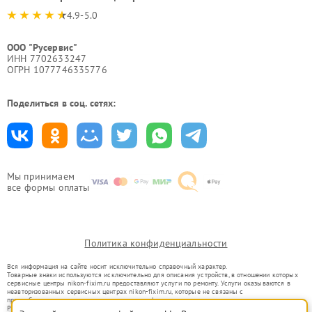
4.9-5.0
ООО "Русервис"
ИНН 7702633247
ОГРН 1077746335776
Поделиться в соц. сетях:
Мы принимаем
все формы оплаты
Политика конфиденциальности
Вся информация на сайте носит исключительно справочный характер.
Товарные знаки используются исключительно для описания устройств, в отношении которых
сервисные центры nikon-fixim.ru предоставляют услуги по ремонту. Услуги оказываются в
неавторизованных сервисных центрах nikon-fixim.ru, которые не связаны с
правообладателями товарных знаков или их официальными представителями.
Ремонт осуществляется для устройств, уже введенных в гражданский оборот в соответствии