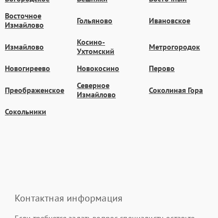
Восточное
Гольяново
Ивановское
Измайлово
Косино-
Измайлово
Метрогородок
Ухтомский
Новогиреево
Новокосино
Перово
Северное
Преображенское
Соколиная Гора
Измайлово
Сокольники
Контактная информация