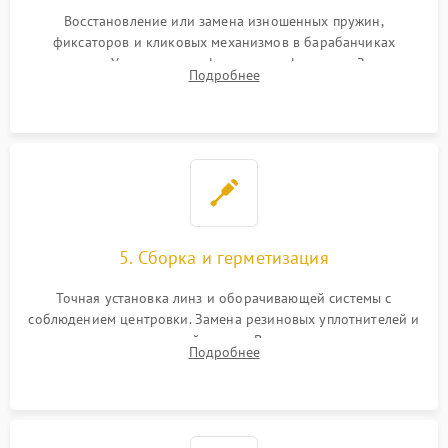
Восстановление или замена изношенных пружин,
фиксаторов и кликовых механизмов в барабанчиках
поправок. Устранение люфтов в трансфокаторе. Замена
Подробнее
поврежденных линз, разбитой сетки или восстановление
контактов в цепи подсветки прицельной марки.
5. Сборка и герметизация
Точная установка линз и оборачивающей системы с
соблюдением центровки. Замена резиновых уплотнителей и
нанесение влагозащитной смазки. Вакуумирование корпуса
Подробнее
и заполнение его осушенным азотом или аргоном для
защиты линз от внутреннего запотевания.