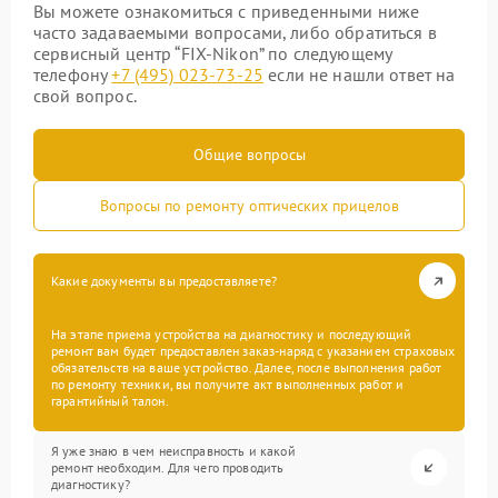
Вы можете ознакомиться с приведенными ниже
часто задаваемыми вопросами, либо обратиться в
сервисный центр “FIX-Nikon” по следующему
телефону
+7 (495) 023-73-25
если не нашли ответ на
свой вопрос.
Общие вопросы
Вопросы по ремонту оптических прицелов
Какие документы вы предоставляете?
На этапе приема устройства на диагностику и последующий
ремонт вам будет предоставлен заказ-наряд с указанием страховых
обязательств на ваше устройство. Далее, после выполнения работ
по ремонту техники, вы получите акт выполненных работ и
гарантийный талон.
Я уже знаю в чем неисправность и какой
ремонт необходим. Для чего проводить
диагностику?