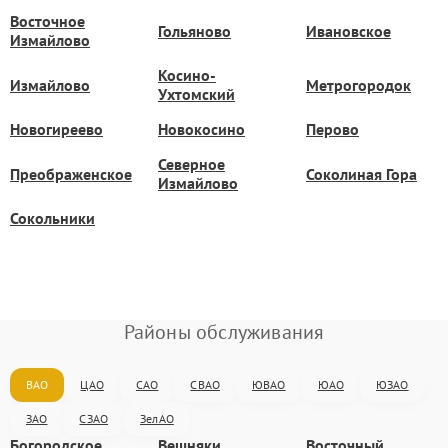
Восточное
Гольяново
Ивановское
Измайлово
Косино-
Измайлово
Метрогородок
Ухтомский
Новогиреево
Новокосино
Перово
Северное
Преображенское
Соколиная Гора
Измайлово
Сокольники
Районы обслуживания
ВАО
ЦАО
САО
СВАО
ЮВАО
ЮАО
ЮЗАО
ЗАО
СЗАО
ЗелАО
Богородское
Вешняки
Восточный