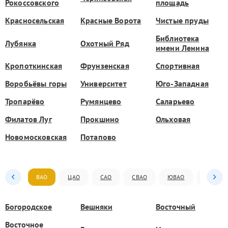
Рокоссовского
площадь
Красносельская
Красные Ворота
Чистые пруды
Библиотека
Лубянка
Охотный Ряд
имени Ленина
Кропоткинская
Фрунзенская
Спортивная
Воробьёвы горы
Университет
Юго-Западная
Тропарёво
Румянцево
Саларьево
Филатов Луг
Прокшино
Ольховая
Новомосковская
Потапово
ВАО
ЦАО
САО
СВАО
ЮВАО
ЮАО
Богородское
Вешняки
Восточный
Восточное