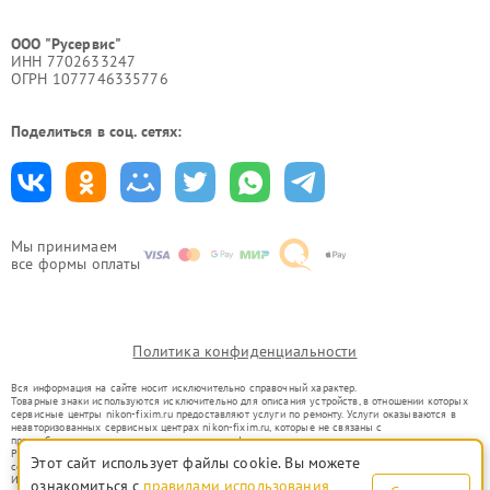
ООО "Русервис"
ИНН 7702633247
ОГРН 1077746335776
Поделиться в соц. сетях:
Мы принимаем
все формы оплаты
Политика конфиденциальности
Вся информация на сайте носит исключительно справочный характер.
Товарные знаки используются исключительно для описания устройств, в отношении которых
сервисные центры nikon-fixim.ru предоставляют услуги по ремонту. Услуги оказываются в
неавторизованных сервисных центрах nikon-fixim.ru, которые не связаны с
правообладателями товарных знаков или их официальными представителями.
Ремонт осуществляется для устройств, уже введенных в гражданский оборот в соответствии
Этот сайт использует файлы cookie. Вы можете
со статьей 1487 ГК РФ.
Использование товарных знаков не преследует цели индивидуализации услуг или введения
ознакомиться с
правилами использования