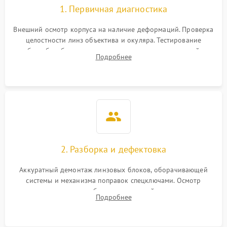
1. Первичная диагностика
Внешний осмотр корпуса на наличие деформаций. Проверка
целостности линз объектива и окуляра. Тестирование
работы барабанчиков ввода поправок, кольца отстройки
Подробнее
параллакса и зума. Выявление сколов, внутренних
загрязнений и нарушений герметичности.
2. Разборка и дефектовка
Аккуратный демонтаж линзовых блоков, оборачивающей
системы и механизма поправок спецключами. Осмотр
внутренних резьбовых соединений, пружин и
Подробнее
уплотнительных колец. Поиск причин люфта, смещения
точки попадания или заклинивания подвижных частей.