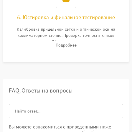
6. Юстировка и финальное тестирование
Калибровка прицельной сетки и оптической оси на
коллиматорном стенде. Проверка точности кликов
механизма поправок. Обязательное испытание прицела на
Подробнее
ударном стенде для проверки устойчивости к отдаче и
гарантии сохранения точки пристрелки.
FAQ. Ответы на вопросы
Вы можете ознакомиться с приведенными ниже