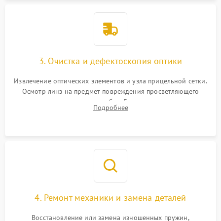
3. Очистка и дефектоскопия оптики
Извлечение оптических элементов и узла прицельной сетки.
Осмотр линз на предмет повреждения просветляющего
покрытия или появления грибка. Бережная очистка стекол
Подробнее
спецрастворами. Проверка целостности гравированной
сетки и модуля ее подсветки.
4. Ремонт механики и замена деталей
Восстановление или замена изношенных пружин,