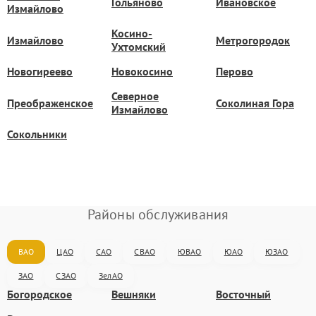
Гольяново
Ивановское
Измайлово
Косино-
Измайлово
Метрогородок
Ухтомский
Новогиреево
Новокосино
Перово
Северное
Преображенское
Соколиная Гора
Измайлово
Сокольники
Районы обслуживания
ВАО
ЦАО
САО
СВАО
ЮВАО
ЮАО
ЮЗАО
ЗАО
СЗАО
ЗелАО
Богородское
Вешняки
Восточный