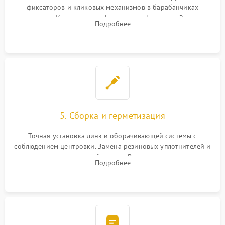
фиксаторов и кликовых механизмов в барабанчиках
поправок. Устранение люфтов в трансфокаторе. Замена
Подробнее
поврежденных линз, разбитой сетки или восстановление
контактов в цепи подсветки прицельной марки.
5. Сборка и герметизация
Точная установка линз и оборачивающей системы с
соблюдением центровки. Замена резиновых уплотнителей и
нанесение влагозащитной смазки. Вакуумирование корпуса
Подробнее
и заполнение его осушенным азотом или аргоном для
защиты линз от внутреннего запотевания.