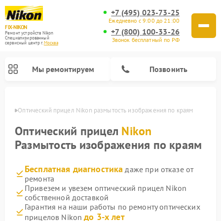
+7 (495) 023-73-25
Ежедневно с 9:00 до 21:00
FIX-NIKON
+7 (800) 100-33-26
Ремонт устройств Nikon
Специализированный
Звонок бесплатный по РФ
cервисный центр г.
Москва
Мы ремонтируем
Позвонить
оскве
Оптический прицел Nikon размытость изображения по краям
Оптический прицел
Nikon
Размытость изображения по краям
Бесплатная диагностика
даже при отказе от
ремонта
Привезем и увезем оптический прицел Nikon
собственной доставкой
Ремонт цифровых монокуляров Nikon
Ремонт цифровых биноклей Nikon
Ремонт оптических нивелиров Nikon
Гарантия на наши работы по ремонту оптических
до 3-х лет
прицелов Nikon