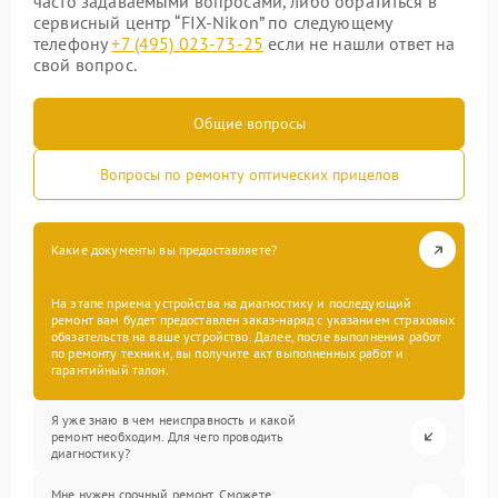
часто задаваемыми вопросами, либо обратиться в
сервисный центр “FIX-Nikon” по следующему
телефону
+7 (495) 023-73-25
если не нашли ответ на
свой вопрос.
Общие вопросы
Вопросы по ремонту оптических прицелов
Какие документы вы предоставляете?
На этапе приема устройства на диагностику и последующий
ремонт вам будет предоставлен заказ-наряд с указанием страховых
обязательств на ваше устройство. Далее, после выполнения работ
по ремонту техники, вы получите акт выполненных работ и
гарантийный талон.
Я уже знаю в чем неисправность и какой
ремонт необходим. Для чего проводить
диагностику?
Мне нужен срочный ремонт. Сможете