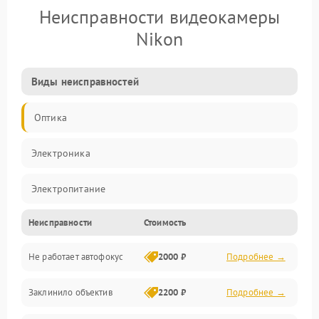
Неисправности видеокамеры
Nikon
Виды неисправностей
Оптика
Электроника
Электропитание
Неисправности
Стоимость
Видео
Не работает автофокус
2000 ₽
Подробнее →
Хранение данных
Заклинило объектив
2200 ₽
Подробнее →
Программное обеспечение