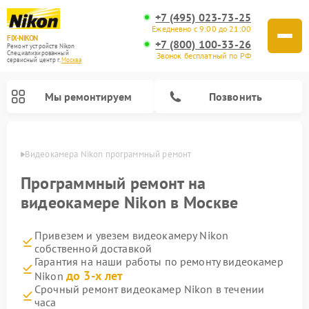
+7 (495) 023-73-25
Ежедневно с 9:00 до 21:00
FIX-NIKON
+7 (800) 100-33-26
Ремонт устройств Nikon
Специализированный
Звонок бесплатный по РФ
cервисный центр г.
Москва
Мы ремонтируем
Позвонить
оскве
Видеокамера Nikon программный ремонт
Программный ремонт на
видеокамере Nikon в Москве
Привезем и увезем видеокамеру Nikon
собственной доставкой
Гарантия на наши работы по ремонту видеокамер
до 3-х лет
Nikon
Ремонт цифровых монокуляров Nikon
Ремонт оптических прицелов Nikon
Ремонт цифровых биноклей Nikon
Ремонт оптических нивелиров Nikon
Срочный ремонт видеокамер Nikon в течении
часа